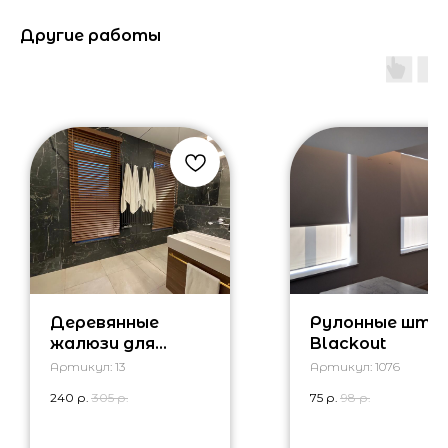
Другие работы
Деревянные
Рулонные што
жалюзи для
Blackout
ванной комнаты
Артикул:
13
Артикул:
1076
240
р.
305
р.
75
р.
98
р.