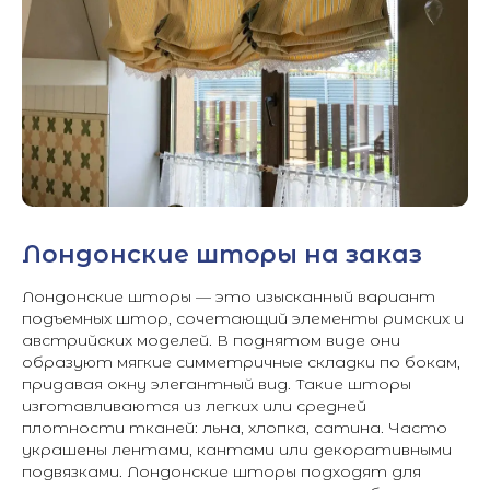
Лондонские шторы на заказ
Лондонские шторы — это изысканный вариант
подъемных штор, сочетающий элементы римских и
австрийских моделей. В поднятом виде они
образуют мягкие симметричные складки по бокам,
придавая окну элегантный вид. Такие шторы
изготавливаются из легких или средней
плотности тканей: льна, хлопка, сатина. Часто
украшены лентами, кантами или декоративными
подвязками. Лондонские шторы подходят для