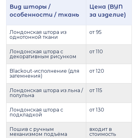
Вид шторы /
Цена (BYN
особенности / ткань
за изделие)
Лондонская штора из
от 95
однотонной ткани
Лондонская штора с
от 110
декоративным рисунком
Blackout-исполнение (для
от 120
затемнения)
Лондонская штора из льна /
от 115
полульна
Лондонская штора с
от 130
подкладкой
Пошив с ручным
входит в
механизмом подъёма
стоимость