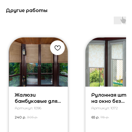
Другие работы
Жалюзи
Рулонная што
бамбуковые для
на окно без
дома
сверления
Артикул:
1096
Артикул:
1072
240
р.
305
р.
65
р.
78
р.