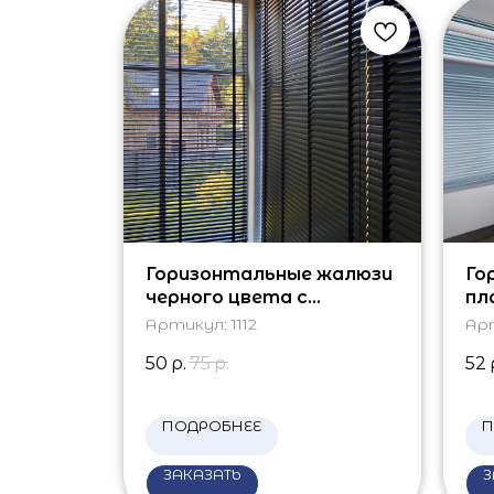
Горизонтальные жалюзи
Го
черного цвета с
пл
тканевой тесьмой
оф
Артикул:
1112
Ар
50
р.
75
р.
52
ПОДРОБНЕЕ
П
ЗАКАЗАТЬ
З