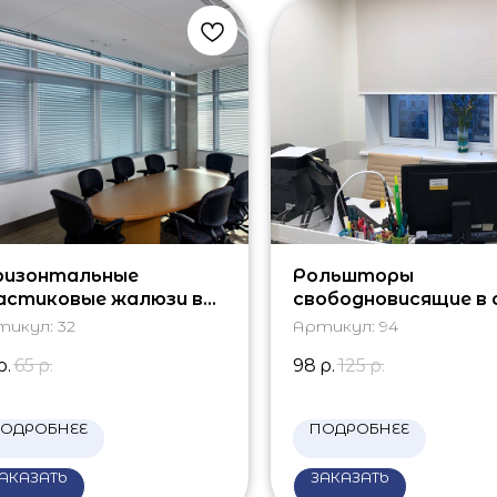
ризонтальные
Рольшторы
астиковые жалюзи в
свободновисящие в 
ис
тикул:
32
Артикул:
94
р.
65
р.
98
р.
125
р.
ОДРОБНЕЕ
ПОДРОБНЕЕ
АКАЗАТЬ
ЗАКАЗАТЬ