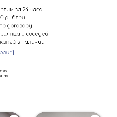
овим за 24 часа
0 рублей
по договору
солнца и соседей
каней в наличии
олио]
ьные
чная