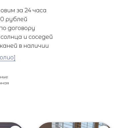
овим за 24 часа
0 рублей
по договору
солнца и соседей
каней в наличии
олио]
ьные
чная