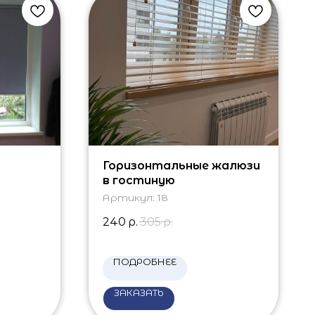
Горизонтальные жалюзи
в гостиную
 окно
Артикул:
18
240
р.
305
р.
ПОДРОБНЕЕ
ЗАКАЗАТЬ