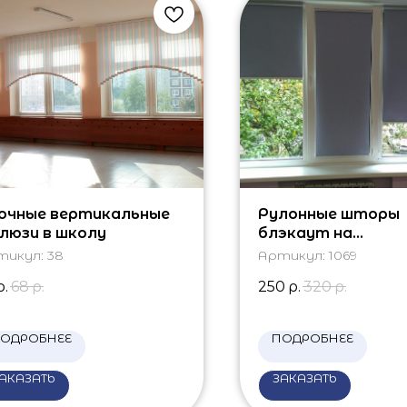
очные вертикальные
Рулонные шторы
люзи в школу
блэкаут на
трехстворчатое
тикул:
38
Артикул:
1069
р.
68
р.
250
р.
320
р.
ОДРОБНЕЕ
ПОДРОБНЕЕ
АКАЗАТЬ
ЗАКАЗАТЬ