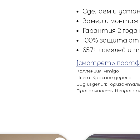
Сделаем и устан
Замер и монтаж 
Гарантия 2 года 
100% защита от 
657+ ламелей и т
[смотреть портф
Коллекция: Amigo
Цвет: Красное дерево
Вид изделия: Горизонтал
Прозрачность: Непрозра