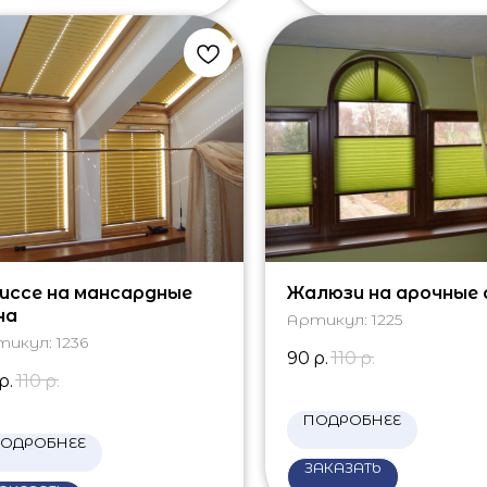
иссе на мансардные
Жалюзи на арочные 
на
Артикул:
1225
тикул:
1236
90
р.
110
р.
р.
110
р.
ПОДРОБНЕЕ
ОДРОБНЕЕ
ЗАКАЗАТЬ