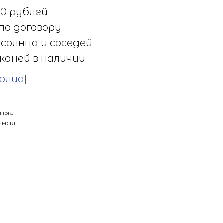
0 рублей
по договору
солнца и соседей
каней в наличии
олио]
ьные
чная