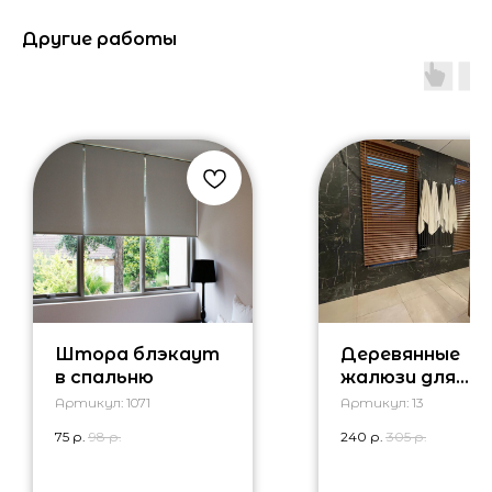
Другие работы
Штора блэкаут
Деревянные
в спальню
жалюзи для
ванной комна
Артикул:
1071
Артикул:
13
75
р.
98
р.
240
р.
305
р.