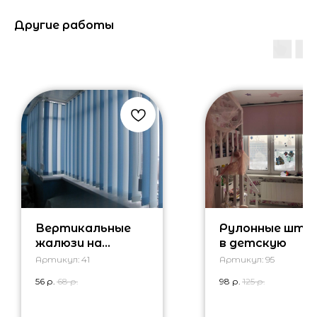
Другие работы
Вертикальные
Рулонные што
жалюзи на
в детскую
балкон
Артикул:
41
Артикул:
95
56
р.
68
р.
98
р.
125
р.