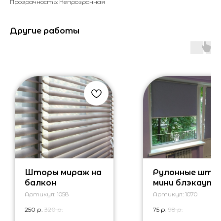
Прозрачность: Непрозрачная
Другие работы
Шторы мираж на
Рулонные што
балкон
мини блэкаут
Артикул:
1058
Артикул:
1070
250
р.
320
р.
75
р.
98
р.