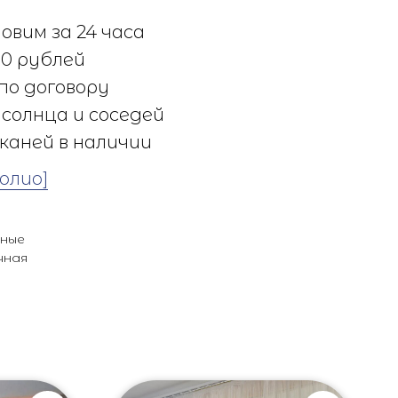
овим за 24 часа
0 рублей
по договору
солнца и соседей
каней в наличии
олио]
ьные
чная