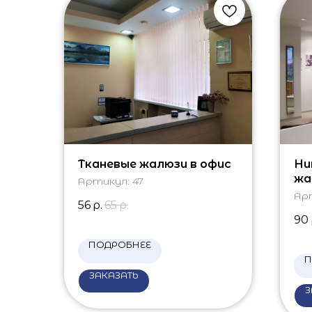
Тканевые жалюзи в офис
Ни
жа
Артикул:
47
Ар
56
р.
65
р.
90
ПОДРОБНЕЕ
П
ЗАКАЗАТЬ
З