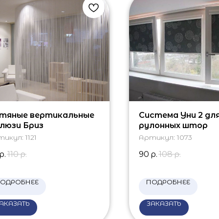
тяные вертикальные
Система Уни 2 дл
люзи Бриз
рулонных штор
тикул:
1121
Артикул:
1073
р.
110
р.
90
р.
108
р.
ОДРОБНЕЕ
ПОДРОБНЕЕ
АКАЗАТЬ
ЗАКАЗАТЬ