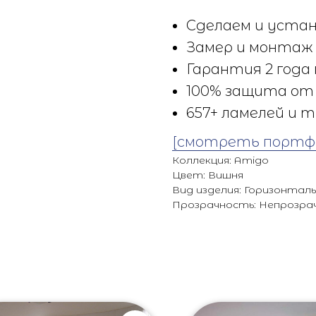
Сделаем и устан
Замер и монтаж 
Гарантия 2 года 
100% защита от 
657+ ламелей и т
[смотреть портф
Коллекция: Amigo
Цвет: Вишня
Вид изделия: Горизонтал
Прозрачность: Непрозра