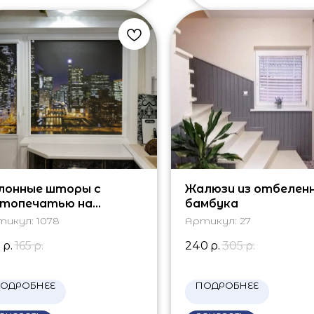
лонные шторы с
Жалюзи из отбелен
топечатью на
бамбука
астиковые окна
тикул:
1078
Артикул:
27
0
р.
165
р.
240
р.
305
р.
ОДРОБНЕЕ
ПОДРОБНЕЕ