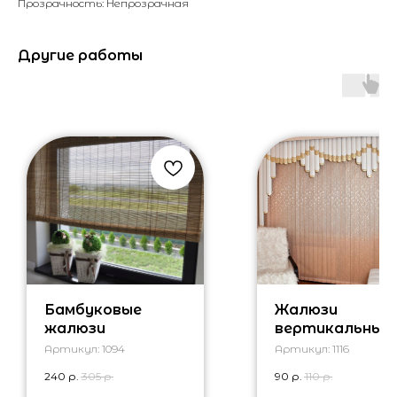
Прозрачность: Непрозрачная
Другие работы
Бамбуковые
Жалюзи
жалюзи
вертикальные
тканевые
Артикул:
1094
Артикул:
1116
мультифакту
240
р.
305
р.
90
р.
110
р.
ые