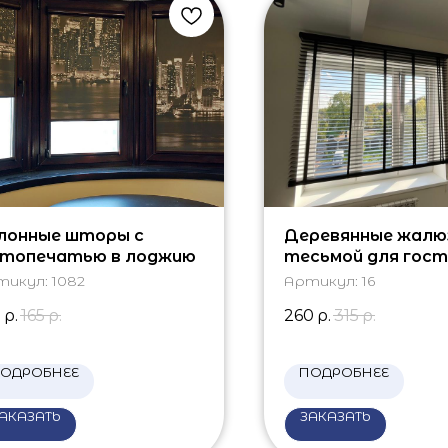
лонные шторы с
Деревянные жалю
топечатью в лоджию
тесьмой для гост
тикул:
1082
Артикул:
16
0
р.
165
р.
260
р.
315
р.
ОДРОБНЕЕ
ПОДРОБНЕЕ
АКАЗАТЬ
ЗАКАЗАТЬ