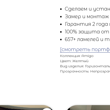
Сделаем и устан
Замер и монтаж 
Гарантия 2 года 
100% защита от 
657+ ламелей и т
[смотреть портф
Коллекция: Amigo
Цвет: Желтый
Вид изделия: Горизонтал
Прозрачность: Непрозра