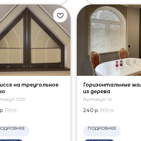
иссе на треугольное
Горизонтальные жа
но
из дерева
тикул:
1229
Артикул:
12
р.
110
р.
240
р.
305
р.
ОДРОБНЕЕ
ПОДРОБНЕЕ