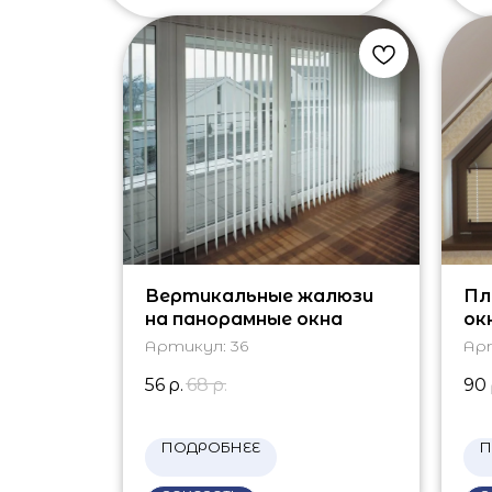
Вертикальные жалюзи
Пл
на панорамные окна
ок
Артикул:
36
Ар
56
р.
68
р.
90
ПОДРОБНЕЕ
П