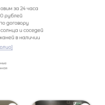
овим за 24 часа
0 рублей
по договору
солнца и соседей
каней в наличии
олио]
ьные
чная