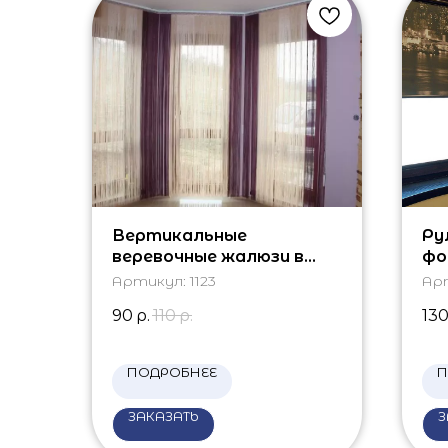
Вертикальные
Ру
веревочные жалюзи в
фо
лоджию
Артикул:
1123
Ар
90
р.
110
р.
13
ПОДРОБНЕЕ
П
ЗАКАЗАТЬ
З