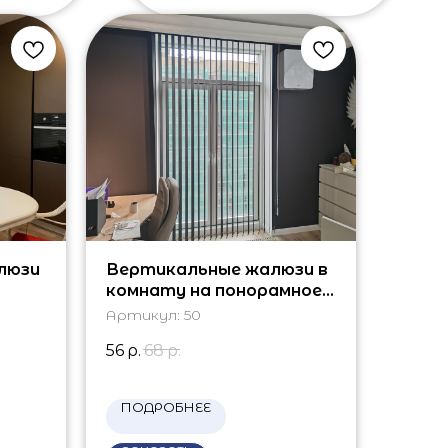
люзи
Вертикальные жалюзи в
комнату на понорамное
окно
Артикул:
50
56
р.
68
р.
ПОДРОБНЕЕ