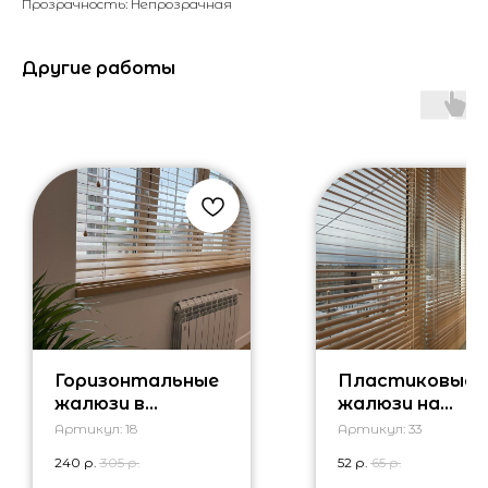
Прозрачность: Непрозрачная
Другие работы
Горизонтальные
Пластиковые
жалюзи в
жалюзи на
гостиную
балкон
Артикул:
18
Артикул:
33
240
р.
305
р.
52
р.
65
р.