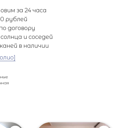
овим за 24 часа
0 рублей
по договору
солнца и соседей
каней в наличии
олио]
ьные
чная