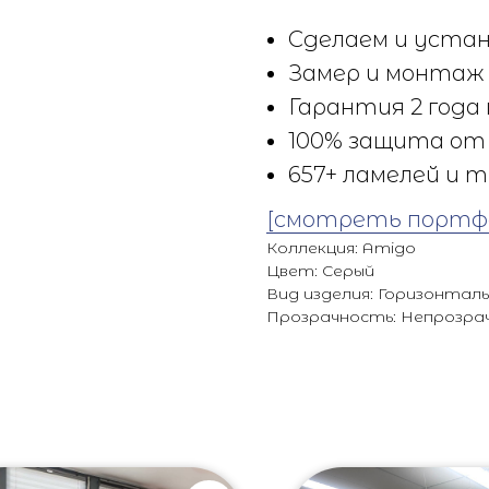
Сделаем и устан
Замер и монтаж 
Гарантия 2 года 
100% защита от 
657+ ламелей и т
[смотреть портф
Коллекция: Amigo
Цвет: Серый
Вид изделия: Горизонтал
Прозрачность: Непрозра