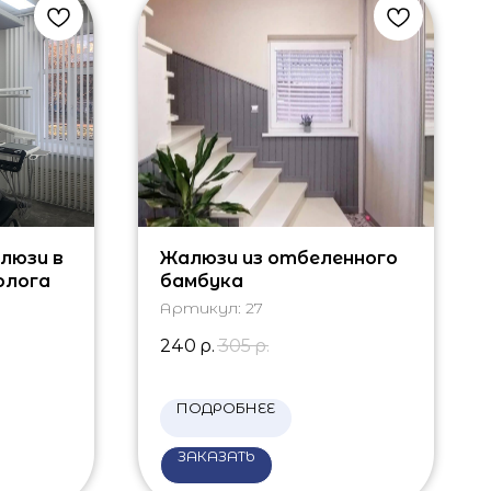
люзи в
Жалюзи из отбеленного
олога
бамбука
Артикул:
27
240
р.
305
р.
ПОДРОБНЕЕ
ЗАКАЗАТЬ