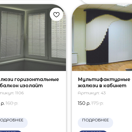
люзи горизонтальные
Мультифактурные
 балкон изолайт
жалюзи в кабинет
тикул:
1106
Артикул:
43
р.
160
р.
150
р.
175
р.
ОДРОБНЕЕ
ПОДРОБНЕЕ