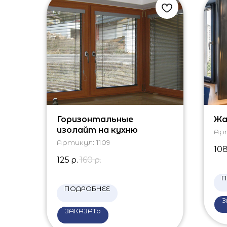
Горизонтальные
Жа
изолайт на кухню
Ар
Артикул:
1109
10
125
р.
160
р.
П
ПОДРОБНЕЕ
З
ЗАКАЗАТЬ