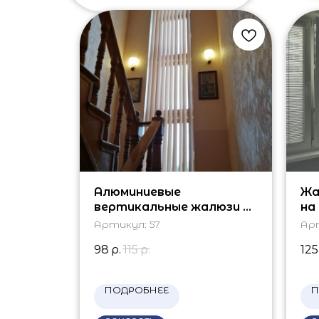
Алюминиевые
Жа
вертикальные жалюзи в
на
дом
Артикул:
57
Ар
98
р.
115
р.
125
ПОДРОБНЕЕ
П