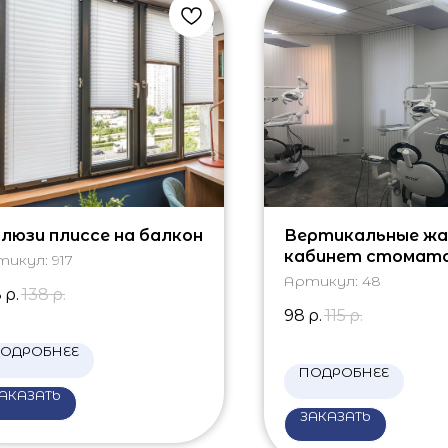
люзи плиссе на балкон
Вертикальные жа
кабинет стомат
тикул:
917
Артикул:
48
8
р.
138
р.
98
р.
115
р.
ОДРОБНЕЕ
ПОДРОБНЕЕ
АКАЗАТЬ
ЗАКАЗАТЬ