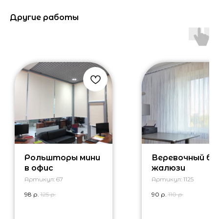
Другие работы
Рольшторы мини
Веревочный бр
в офис
жалюзи
Артикул:
67
Артикул:
1125
98
р.
125
р.
90
р.
110
р.