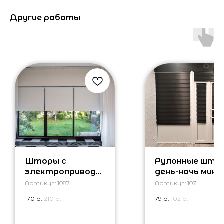
Другие работы
Шторы с
Рулонные што
электроприводо
день-ночь мини
м
Артикул:
1087
Артикул:
107
170
р.
210
р.
79
р.
102
р.