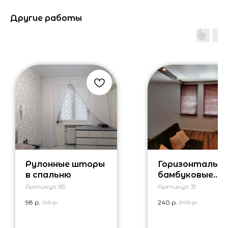
Другие работы
Рулонные шторы
Горизонтальн
в спальню
бамбуковые
жалюзи
Артикул:
85
Артикул:
31
98
р.
125
р.
240
р.
305
р.