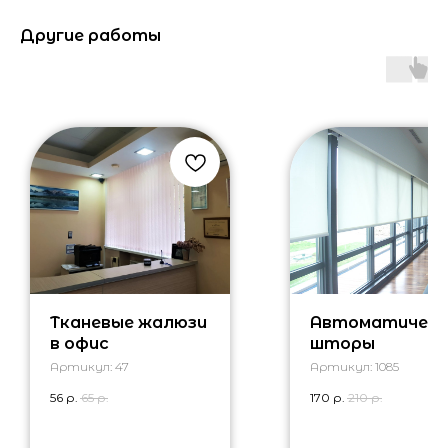
Другие работы
Тканевые жалюзи
Автоматическ
в офис
шторы
Артикул:
47
Артикул:
1085
56
р.
65
р.
170
р.
210
р.