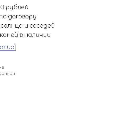
0 рублей
по договору
солнца и соседей
каней в наличии
олио]
ые
рачная