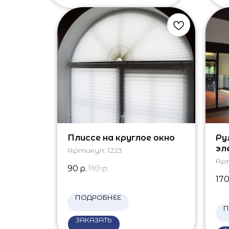
Плиссе на круглое окно
Ру
эл
Артикул:
1223
Ар
90
р.
110
р.
17
ПОДРОБНЕЕ
П
ЗАКАЗАТЬ