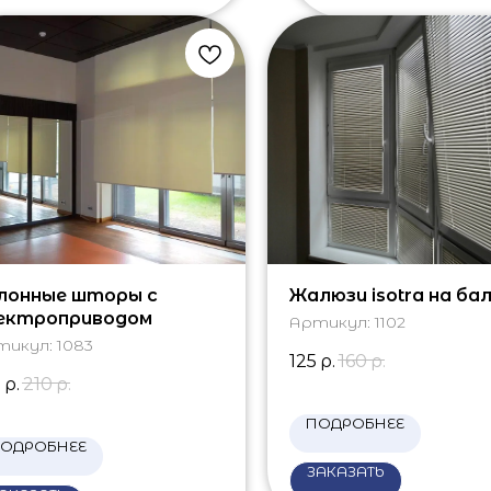
лонные шторы с
Жалюзи isotra на ба
ектроприводом
Артикул:
1102
тикул:
1083
125
р.
160
р.
0
р.
210
р.
ПОДРОБНЕЕ
ОДРОБНЕЕ
ЗАКАЗАТЬ