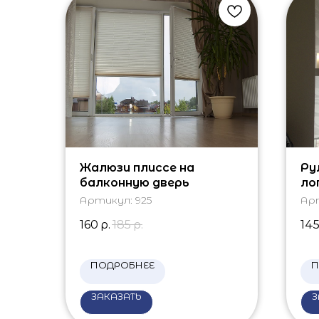
Жалюзи плиссе на
Ру
балконную дверь
ло
Артикул:
925
Ар
160
р.
185
р.
14
ПОДРОБНЕЕ
П
ЗАКАЗАТЬ
З