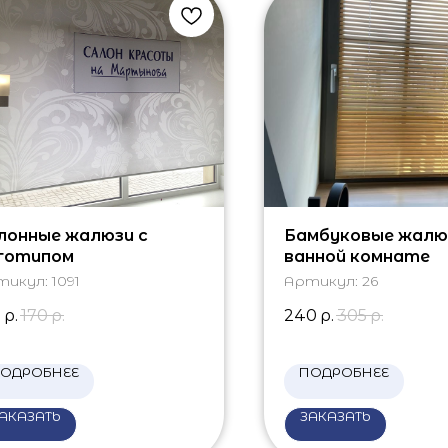
лонные жалюзи с
Бамбуковые жалю
готипом
ванной комнате
тикул:
1091
Артикул:
26
5
р.
170
р.
240
р.
305
р.
ОДРОБНЕЕ
ПОДРОБНЕЕ
АКАЗАТЬ
ЗАКАЗАТЬ