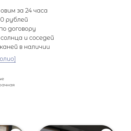
овим за 24 часа
0 рублей
по договору
солнца и соседей
каней в наличии
олио]
ые
рачная