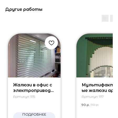
Другие работы
Жалюзи в офис с
Мультифакту
электроприводо
ые жалюзи арк
м
Артикул:
1115
Артикул:
1117
90
р.
110
р.
ПОДРОБНЕЕ