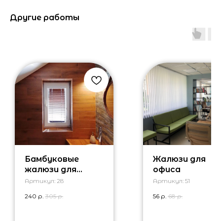
Другие работы
Бамбуковые
Жалюзи для
жалюзи для
офиса
маленького окна
Артикул:
28
Артикул:
51
в ванной
240
р.
305
р.
56
р.
68
р.