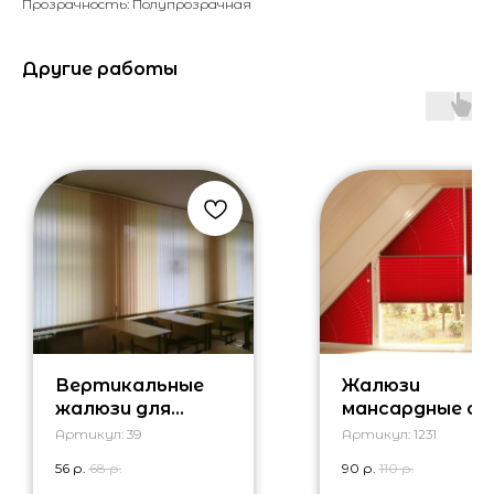
Прозрачность: Полупрозрачная
Другие работы
Вертикальные
Жалюзи
жалюзи для
мансардные ок
школьного
Артикул:
39
Артикул:
1231
класса
56
р.
68
р.
90
р.
110
р.