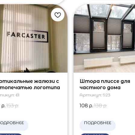
ртикальные жалюзи с
Штора плиссе для
топечатью логотипа
частного дома
тикул:
61
Артикул:
923
0
р.
153
р.
108
р.
138
р.
ОДРОБНЕЕ
ПОДРОБНЕЕ