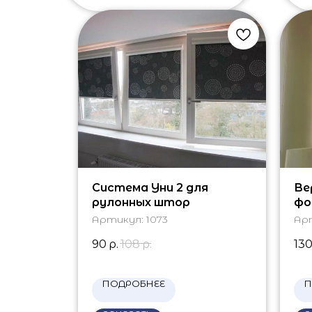
Система Уни 2 для
Ве
рулонных штор
фо
Артикул:
1073
Ар
90
р.
108
р.
13
ПОДРОБНЕЕ
П