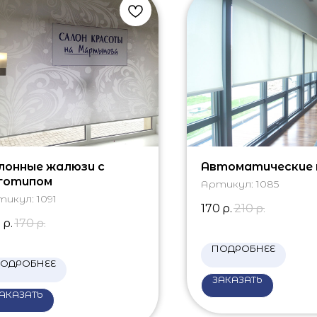
лонные жалюзи с
Автоматические
готипом
Артикул:
1085
тикул:
1091
170
р.
210
р.
5
р.
170
р.
ПОДРОБНЕЕ
ОДРОБНЕЕ
ЗАКАЗАТЬ
АКАЗАТЬ