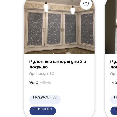
Рулонные шторы уни 2 в
Ру
лоджию
ло
Артикул:
90
Ар
98
р.
125
р.
14
ПОДРОБНЕЕ
П
ЗАКАЗАТЬ
З