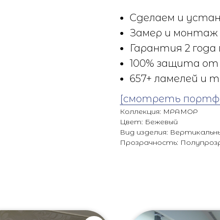
Сделаем и устан
Замер и монтаж 
Гарантия 2 года 
100% защита от 
657+ ламелей и т
[смотреть портф
Коллекция: МРАМОР
Цвет: Бежевый
Вид изделия: Вертикальн
Прозрачность: Полупроз