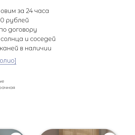
овим за 24 часа
0 рублей
по договору
солнца и соседей
каней в наличии
олио]
ые
рачная