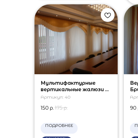
Мультифактурные
Ве
вертикальные жалюзи на
Бр
окна
Артикул:
40
Ар
150
р.
175
р.
90
ПОДРОБНЕЕ
П