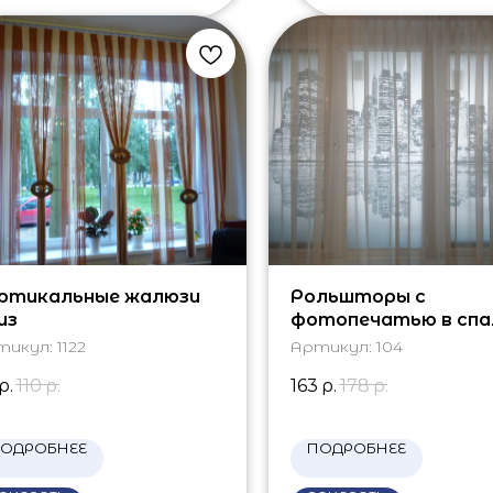
ртикальные жалюзи
Рольшторы с
из
фотопечатью в спа
тикул:
1122
Артикул:
104
р.
110
р.
163
р.
178
р.
ОДРОБНЕЕ
ПОДРОБНЕЕ