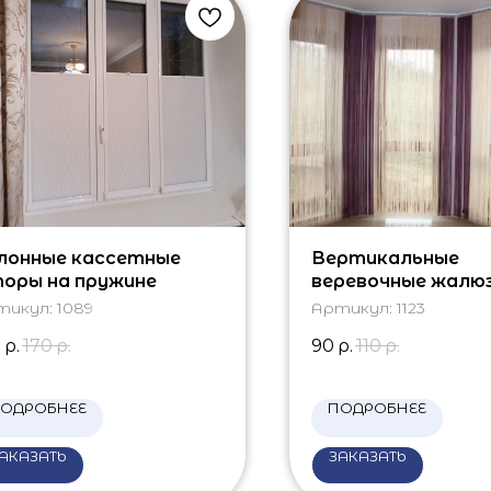
лонные кассетные
Вертикальные
оры на пружине
веревочные жалюз
лоджию
тикул:
1089
Артикул:
1123
5
р.
170
р.
90
р.
110
р.
ОДРОБНЕЕ
ПОДРОБНЕЕ
АКАЗАТЬ
ЗАКАЗАТЬ