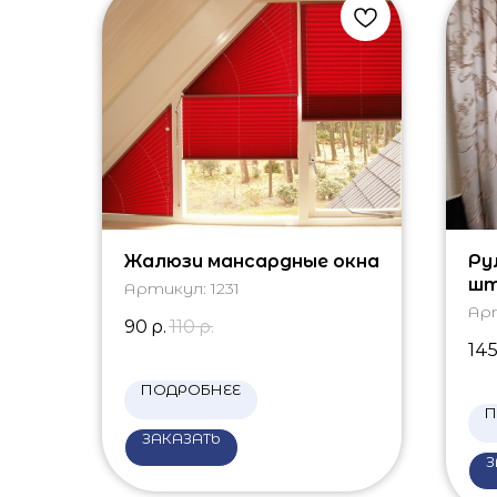
Жалюзи мансардные окна
Ру
шт
Артикул:
1231
Ар
90
р.
110
р.
14
ПОДРОБНЕЕ
П
ЗАКАЗАТЬ
З