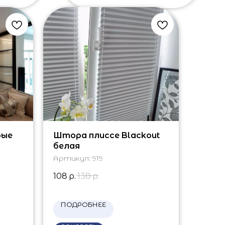
рые
Штора плиссе Blackout
белая
Артикул:
919
108
р.
138
р.
ПОДРОБНЕЕ