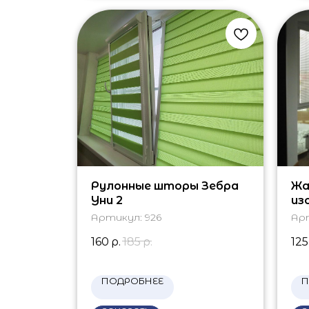
Рулонные шторы Зебра
Жа
Уни 2
из
Артикул:
926
Ар
160
р.
185
р.
125
ПОДРОБНЕЕ
П