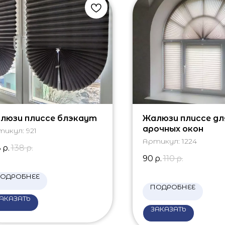
люзи плиссе блэкаут
Жалюзи плиссе дл
арочных окон
тикул:
921
Артикул:
1224
8
р.
138
р.
90
р.
110
р.
ОДРОБНЕЕ
ПОДРОБНЕЕ
АКАЗАТЬ
ЗАКАЗАТЬ