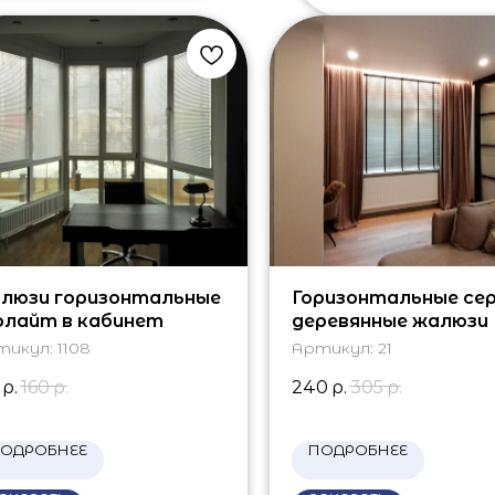
люзи горизонтальные
Горизонтальные се
олайт в кабинет
деревянные жалюзи
тикул:
1108
Артикул:
21
р.
160
р.
240
р.
305
р.
ОДРОБНЕЕ
ПОДРОБНЕЕ