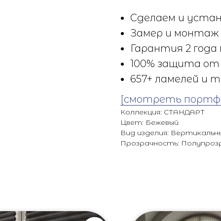
Сделаем и устан
Замер и монтаж 
Гарантия 2 года 
100% защита от 
657+ ламелей и т
[смотреть портф
Коллекция: СТАНДАРТ
Цвет: Бежевый
Вид изделия: Вертикальн
Прозрачность: Полупроз