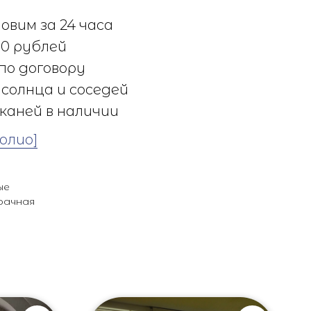
овим за 24 часа
0 рублей
по договору
солнца и соседей
каней в наличии
олио]
ые
рачная