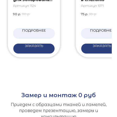
пространства
Артикул:
1124
Артикул:
1071
90
р.
110
р.
75
р.
98
р.
ПОДРОБНЕЕ
ПОДРОБНЕЕ
ЗАКАЗАТЬ
ЗАКАЗАТЬ
Замер и монтаж 0 руб
Приедем с образцами тканей и ламелей,
проведем презентацию, замеры и
консультацию