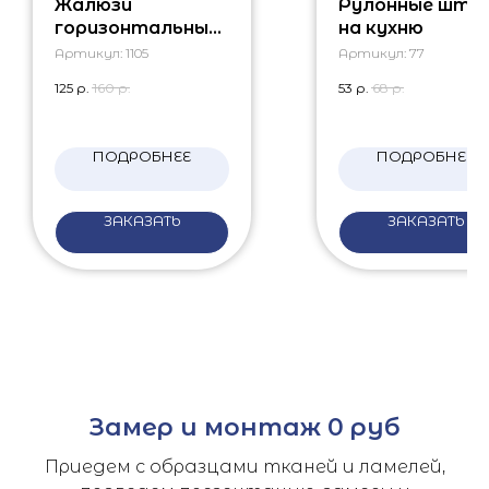
Жалюзи
Рулонные што
горизонтальные
на кухню
на балкон
Артикул:
1105
Артикул:
77
изотра
125
р.
160
р.
53
р.
68
р.
ПОДРОБНЕЕ
ПОДРОБНЕЕ
ЗАКАЗАТЬ
ЗАКАЗАТЬ
Замер и монтаж 0 руб
Приедем с образцами тканей и ламелей,