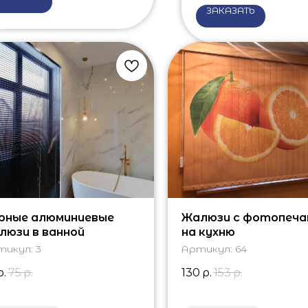
ЗАКАЗАТЬ
рные алюминиевые
Жалюзи с фотопеч
люзи в ванной
на кухню
тикул:
3
Артикул:
64
р.
75
р.
130
р.
153
р.