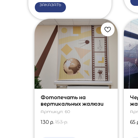
ЗАКАЗАТЬ
Фотопечать на
Че
вертикальных жалюзи
жа
Артикул:
60
Ар
130
р.
153
р.
65