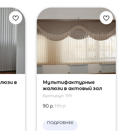
люзи в
Мультифактурные
жалюзи в актовый зал
Артикул:
1119
90
р.
110
р.
ПОДРОБНЕЕ