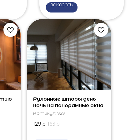
ЗАКАЗАТЬ
атью
Рулонные шторы день
ночь на панорамные окна
Артикул:
929
129
р.
163
р.