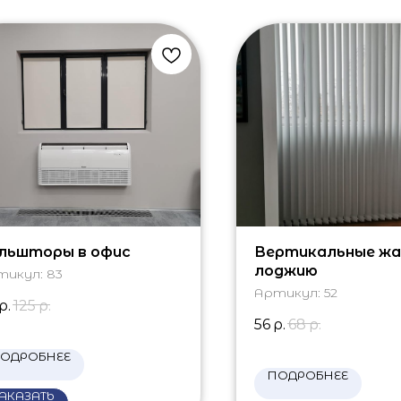
льшторы в офис
Вертикальные жа
лоджию
тикул:
83
Артикул:
52
р.
125
р.
56
р.
68
р.
ОДРОБНЕЕ
ПОДРОБНЕЕ
АКАЗАТЬ