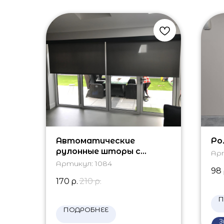
Автоматические
Ро
рулонные шторы с
Ар
электроприводом
Артикул:
1084
98
170
р.
210
р.
П
ПОДРОБНЕЕ
З