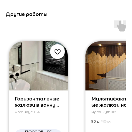
Другие работы
Горизонтальные
Мультифакту
жалюзи в ванную
ые жалюзи на
комнату
окна
Артикул:
1114
Артикул:
1118
вертикальные
90
р.
110
р.
ПОДРОБНЕЕ