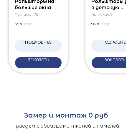
Рольшторы на
Рольшторы уни
большие окна
в детскую
комнату
Артикул:
78
Артикул:
84
53
р.
68
р.
98
р.
125
р.
ПОДРОБНЕЕ
ПОДРОБНЕЕ
ЗАКАЗАТЬ
ЗАКАЗАТЬ
Замер и монтаж 0 руб
Приедем с образцами тканей и ламелей,