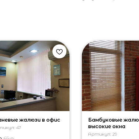
аневые жалюзи в офис
Бамбуковые жалю
высокие окна
тикул:
47
Артикул:
29
р.
65
р.