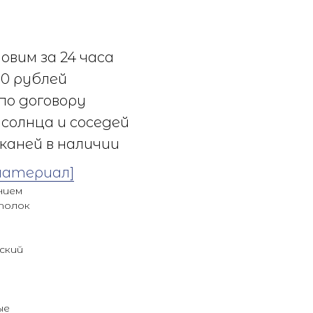
овим за 24 часа
0 рублей
по договору
солнца и соседей
каней в наличии
материал]
нием
толок
ский
ые