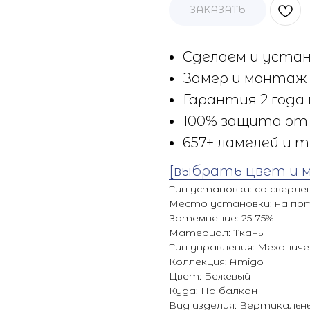
ЗАКАЗАТЬ
Сделаем и устан
Замер и монтаж 
Гарантия 2 года 
100% защита от 
657+ ламелей и т
[выбрать цвет и 
Тип установки: со сверле
Место установки: на по
Затемнение: 25-75%
Материал: Ткань
Тип управления: Механиче
Коллекция: Amigo
Цвет: Бежевый
Куда: На балкон
Вид изделия: Вертикальн