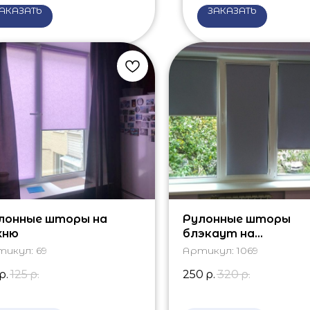
АКАЗАТЬ
ЗАКАЗАТЬ
лонные шторы на
Рулонные шторы
хню
блэкаут на
трехстворчатое о
тикул:
69
Артикул:
1069
р.
125
р.
250
р.
320
р.