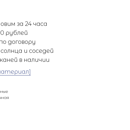
овим за 24 часа
0 рублей
по договору
солнца и соседей
каней в наличии
материал]
ьные
чная