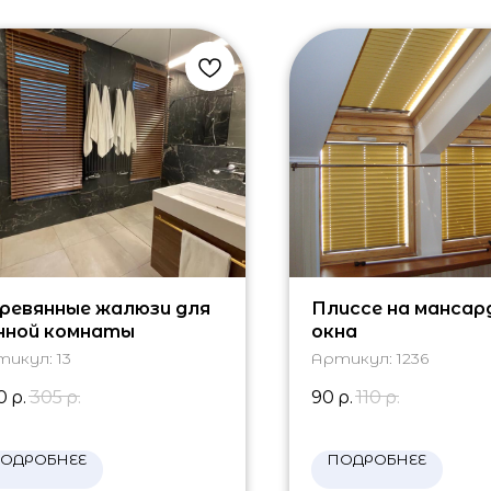
ревянные жалюзи для
Плиссе на мансар
нной комнаты
окна
тикул:
13
Артикул:
1236
0
р.
305
р.
90
р.
110
р.
ОДРОБНЕЕ
ПОДРОБНЕЕ