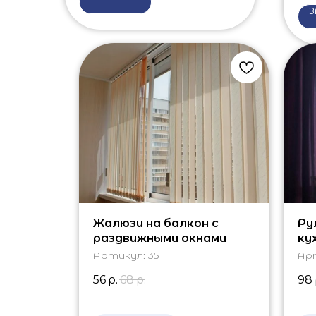
З
Жалюзи на балкон с
Ру
раздвижными окнами
ку
Артикул:
35
Ар
56
р.
68
р.
98