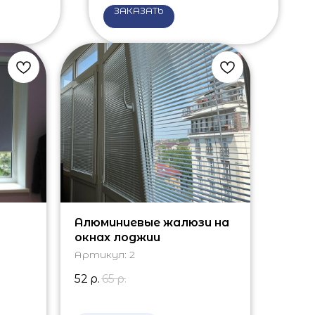
ЗАКАЗАТЬ
Алюминиевые жалюзи на
окнах лоджии
кно
Артикул:
2
52
р.
65
р.