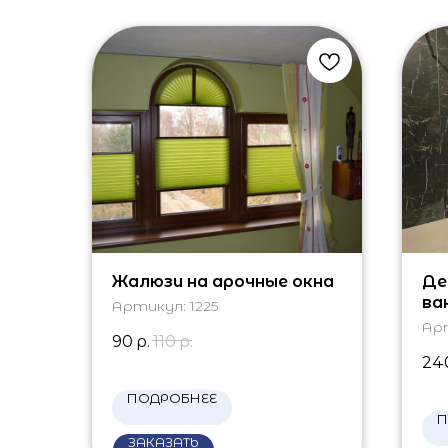
Жалюзи на арочные окна
Де
ва
Артикул:
1225
Ар
90
р.
110
р.
24
ПОДРОБНЕЕ
П
ЗАКАЗАТЬ