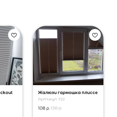
ckout
Жалюзи гармошка плиссе
Артикул:
922
108
р.
138
р.