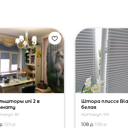
льшторы uni 2 в
Штора плиссе Bla
мнату
белая
тикул:
81
Артикул:
919
р.
125
р.
108
р.
138
р.