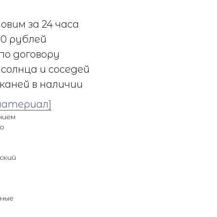
овим за 24 часа
0 рублей
по договору
солнца и соседей
каней в наличии
материал]
нием
но
ский
ьные