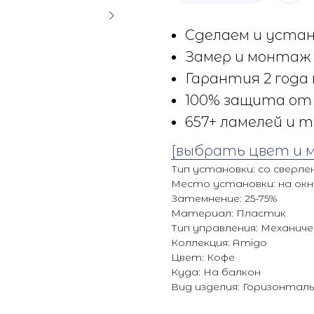
Сделаем и устан
Замер и монтаж 
Гарантия 2 года 
100% защита от 
657+ ламелей и т
[выбрать цвет и 
Тип установки: со сверле
Место установки: на ок
Затемнение: 25-75%
Материал: Пластик
Тип управления: Механиче
Коллекция: Amigo
Цвет: Кофе
Куда: На балкон
Вид изделия: Горизонтал