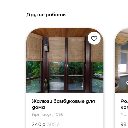
Другие работы
Жалюзи бамбуковые для
Ро
дома
ко
Артикул:
1096
Ар
240
р.
305
р.
98