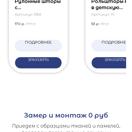
Рулонные шторы
Рольшторы ми
с
в детскую
электроприводо
комнату
Артикул:
1083
Артикул:
74
м
170
р.
210
р.
53
р.
68
р.
ПОДРОБНЕЕ
ПОДРОБНЕЕ
ЗАКАЗАТЬ
ЗАКАЗАТЬ
Замер и монтаж 0 руб
Приедем с образцами тканей и ламелей,