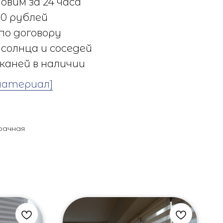
овим за 24 часа
0 рублей
по договору
солнца и соседей
каней в наличии
материал]
рачная