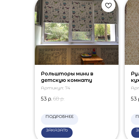
Рольшторы мини в
Ру
детскую комнату
ку
Артикул:
74
Ар
53
р.
68
р.
53
ПОДРОБНЕЕ
П
ЗАКАЗАТЬ
З