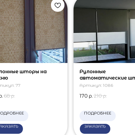
лонные шторы на
Рулонные
хню
автоматические ш
на панорамные окна
тикул:
77
Артикул:
1086
р.
68
р.
170
р.
210
р.
ОДРОБНЕЕ
ПОДРОБНЕЕ
АКАЗАТЬ
ЗАКАЗАТЬ