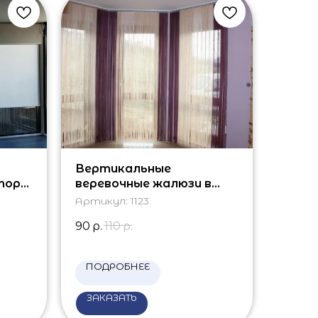
Вертикальные
торы
веревочные жалюзи в
лоджию
Артикул:
1123
90
р.
110
р.
ПОДРОБНЕЕ
ЗАКАЗАТЬ