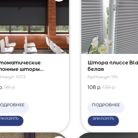
томатические
Штора плиссе Bla
лонные шторы
белая
экаут
тикул:
1073
Артикул:
919
р.
98
р.
108
р.
138
р.
ОДРОБНЕЕ
ПОДРОБНЕЕ
АКАЗАТЬ
ЗАКАЗАТЬ