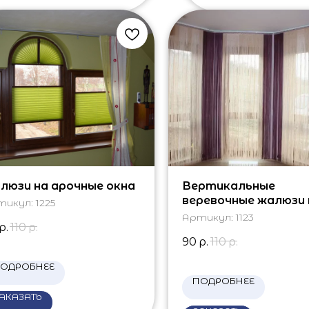
люзи на арочные окна
Вертикальные
веревочные жалюзи 
тикул:
1225
лоджию
Артикул:
1123
р.
110
р.
90
р.
110
р.
ОДРОБНЕЕ
ПОДРОБНЕЕ
АКАЗАТЬ