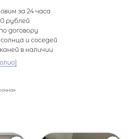
овим за 24 часа
0 рублей
по договору
солнца и соседей
каней в наличии
олио]
рачная