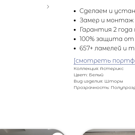
Сделаем и устан
Замер и монтаж 
Гарантия 2 года 
100% защита от 
657+ ламелей и т
[смотреть портф
Коллекция: Астерикс
Цвет: Белый
Вид изделия: Шторы
Прозрачность: Полупроз