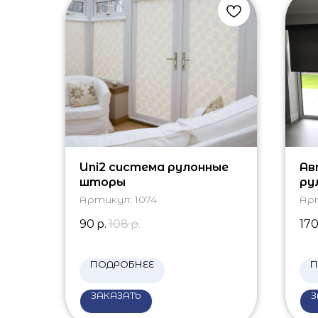
Uni2 система рулонные
Ав
шторы
ру
эл
Артикул:
1074
Ар
90
р.
108
р.
17
ПОДРОБНЕЕ
П
ЗАКАЗАТЬ
З