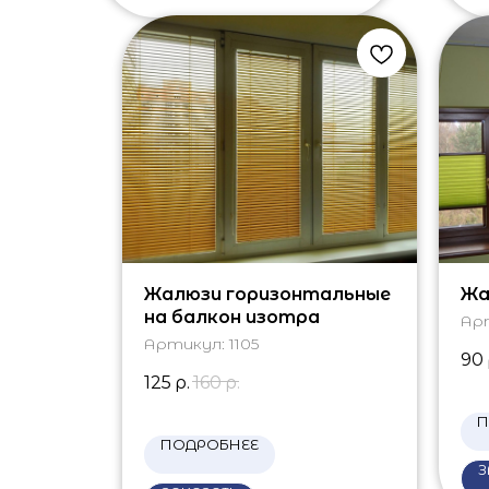
Жалюзи горизонтальные
Жа
на балкон изотра
Ар
Артикул:
1105
90
125
р.
160
р.
П
ПОДРОБНЕЕ
З