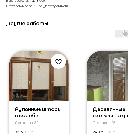
Вид изделия: Шторы
Прозрачность: Полупрозрачная
Другие работы
Рулонные шторы
Деревянные
в коробе
жалюзи на две
Артикул:
82
Артикул:
15
98
р.
125
р.
240
р.
305
р.