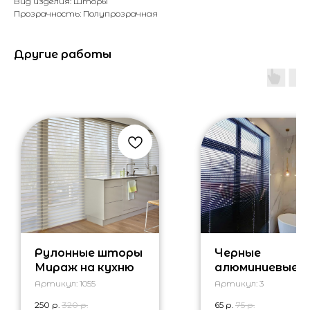
Вид изделия: Шторы
Прозрачность: Полупрозрачная
Другие работы
Рулонные шторы
Черные
Мираж на кухню
алюминиевые
жалюзи в ванн
Артикул:
1055
Артикул:
3
250
р.
320
р.
65
р.
75
р.