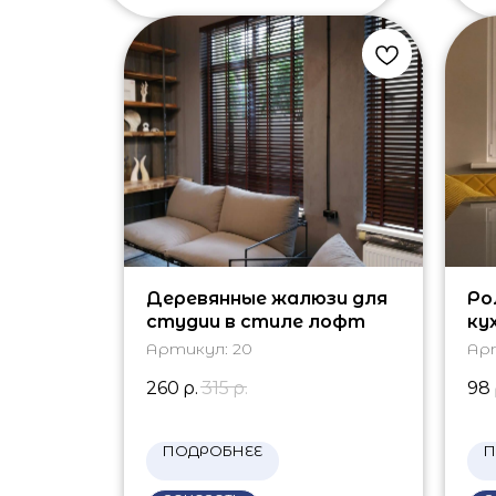
Деревянные жалюзи для
Ро
студии в стиле лофт
ку
Артикул:
20
Ар
260
р.
315
р.
98
ПОДРОБНЕЕ
П