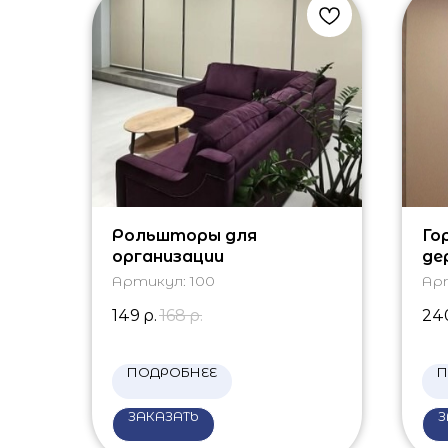
Рольшторы для
Го
организации
де
Артикул:
100
Ар
149
р.
168
р.
24
ПОДРОБНЕЕ
П
ЗАКАЗАТЬ
З