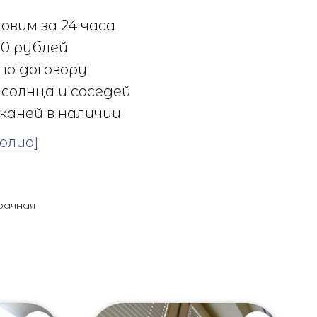
овим за 24 часа
0 рублей
по договору
солнца и соседей
каней в наличии
олио]
рачная