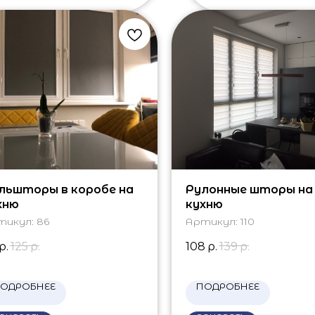
льшторы в коробе на
Рулонные шторы на
хню
кухню
тикул:
86
Артикул:
110
р.
125
р.
108
р.
139
р.
ОДРОБНЕЕ
ПОДРОБНЕЕ