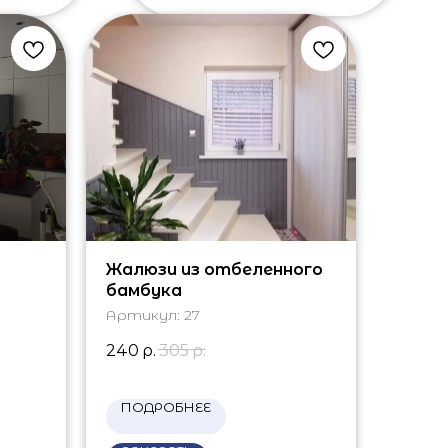
Жалюзи из отбеленного
бамбука
Артикул:
27
240
р.
305
р.
ПОДРОБНЕЕ