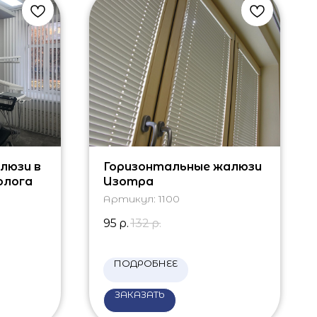
люзи в
Горизонтальные жалюзи
олога
Изотра
Артикул:
1100
95
р.
132
р.
ПОДРОБНЕЕ
ЗАКАЗАТЬ