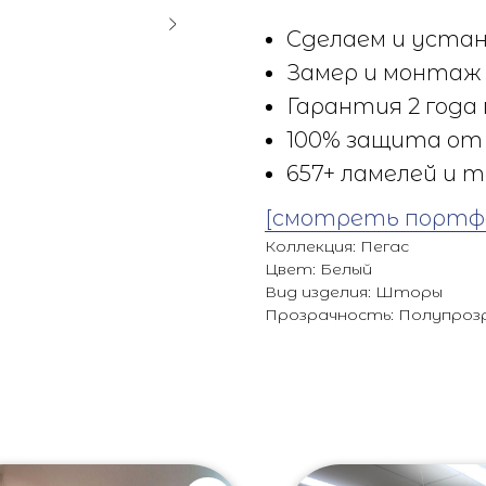
Сделаем и устан
Замер и монтаж 
Гарантия 2 года 
100% защита от 
657+ ламелей и т
[смотреть портф
Коллекция: Пегас
Цвет: Белый
Вид изделия: Шторы
Прозрачность: Полупроз