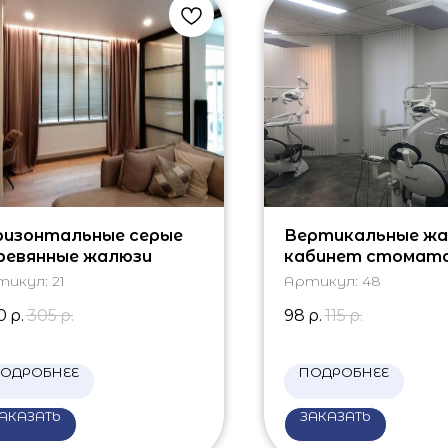
ризонтальные серые
Вертикальные жа
ревянные жалюзи
кабинет стомат
тикул:
21
Артикул:
48
0
р.
305
р.
98
р.
115
р.
ОДРОБНЕЕ
ПОДРОБНЕЕ
АКАЗАТЬ
ЗАКАЗАТЬ