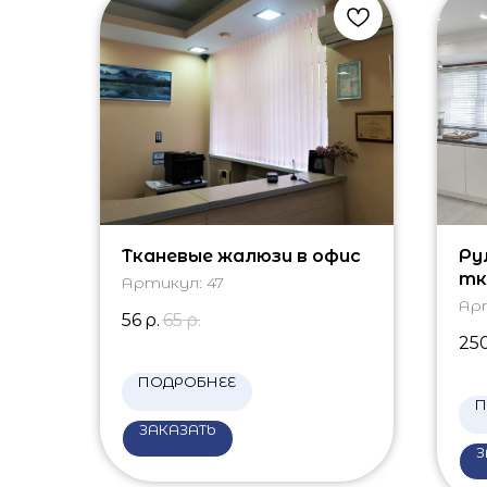
Тканевые жалюзи в офис
Ру
тк
Артикул:
47
Ар
56
р.
65
р.
25
ПОДРОБНЕЕ
П
ЗАКАЗАТЬ
З