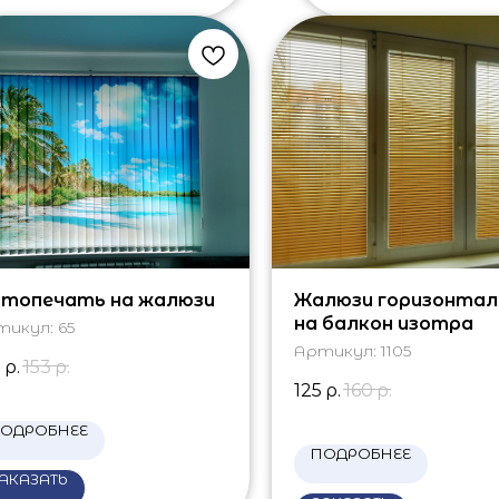
топечать на жалюзи
Жалюзи горизонтал
на балкон изотра
тикул:
65
Артикул:
1105
0
р.
153
р.
125
р.
160
р.
ОДРОБНЕЕ
ПОДРОБНЕЕ
АКАЗАТЬ