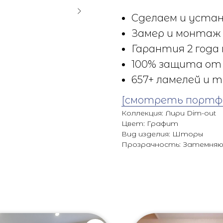
Сделаем и устан
Замер и монтаж 
Гарантия 2 года 
100% защита от 
657+ ламелей и т
[смотреть портф
Коллекция: Лири Dim-out
Цвет: Графит
Вид изделия: Шторы
Прозрачность: Затемня