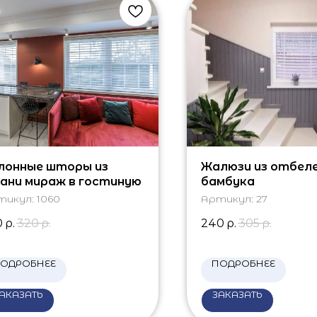
лонные шторы из
Жалюзи из отбел
ани мираж в гостиную
бамбука
тикул:
1060
Артикул:
27
0
р.
320
р.
240
р.
305
р.
ОДРОБНЕЕ
ПОДРОБНЕЕ
АКАЗАТЬ
ЗАКАЗАТЬ