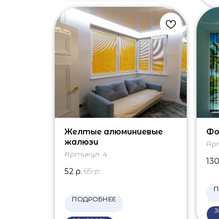
Желтые алюминиевые
Фо
жалюзи
Ар
Артикул:
4
13
52
р.
65
р.
П
ПОДРОБНЕЕ
З