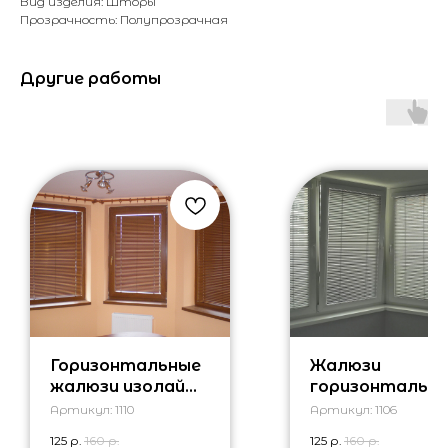
Вид изделия: Шторы
Прозрачность: Полупрозрачная
Другие работы
Горизонтальные
Жалюзи
жалюзи изолайт
горизонтальн
бамбук
на балкон
Артикул:
1110
Артикул:
1106
изолайт
125
р.
160
р.
125
р.
160
р.