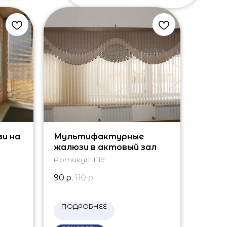
и на
Мультифактурные
жалюзи в актовый зал
Артикул:
1119
90
р.
110
р.
ПОДРОБНЕЕ