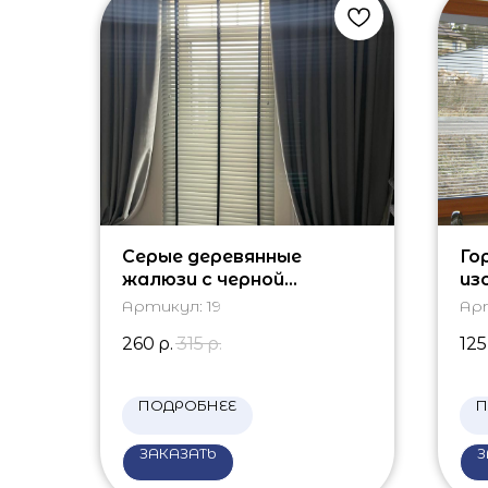
Серые деревянные
Го
жалюзи с черной
из
тесьмой
Артикул:
19
Ар
260
р.
315
р.
125
ПОДРОБНЕЕ
П
ЗАКАЗАТЬ
З