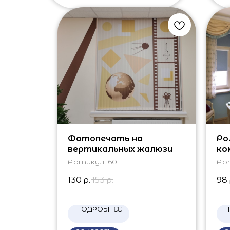
Фотопечать на
Ро
вертикальных жалюзи
ко
Артикул:
60
Ар
130
р.
153
р.
98
ПОДРОБНЕЕ
П