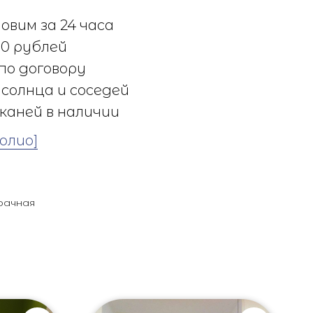
овим за 24 часа
0 рублей
по договору
солнца и соседей
каней в наличии
олио]
рачная