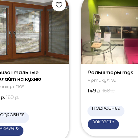
ризонтальные
Рольшторы mgs
олайт на кухню
Артикул:
99
тикул:
1109
149
р.
168
р.
р.
160
р.
ПОДРОБНЕЕ
ОДРОБНЕЕ
ЗАКАЗАТЬ
АКАЗАТЬ