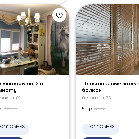
льшторы uni 2 в
Пластиковые жалюз
мнату
балкон
тикул:
81
Артикул:
33
р.
125
р.
52
р.
65
р.
ОДРОБНЕЕ
ПОДРОБНЕЕ