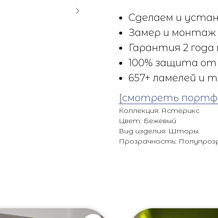
Сделаем и устан
Замер и монтаж 
Гарантия 2 года 
100% защита от 
657+ ламелей и т
[смотреть портф
Коллекция: Астерикс
Цвет: Бежевый
Вид изделия: Шторы
Прозрачность: Полупроз