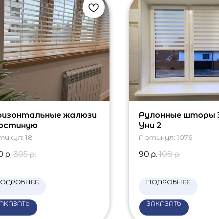
ризонтальные жалюзи
Рулонные шторы 
гостиную
Уни 2
тикул:
18
Артикул:
1076
0
р.
305
р.
90
р.
108
р.
ОДРОБНЕЕ
ПОДРОБНЕЕ
АКАЗАТЬ
ЗАКАЗАТЬ