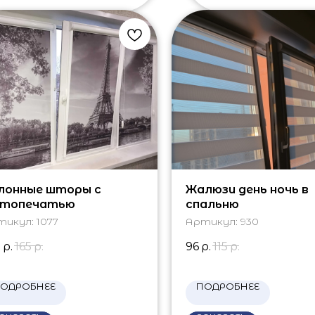
лонные шторы с
Жалюзи день ночь в
топечатью
спальню
тикул:
1077
Артикул:
930
0
р.
165
р.
96
р.
115
р.
ОДРОБНЕЕ
ПОДРОБНЕЕ