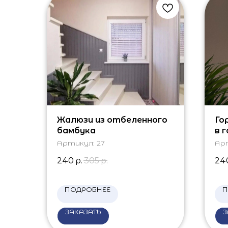
Жалюзи из отбеленного
Го
бамбука
в 
Артикул:
27
Ар
240
р.
305
р.
24
ПОДРОБНЕЕ
П
ЗАКАЗАТЬ
З