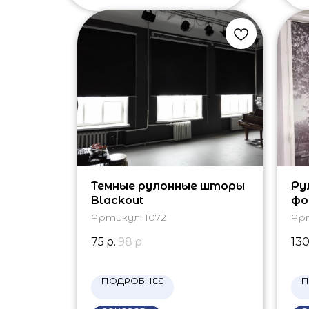
Темные рулонные шторы
Ру
Blackout
фо
Артикул:
1072
Ар
75
р.
98
р.
13
ПОДРОБНЕЕ
П