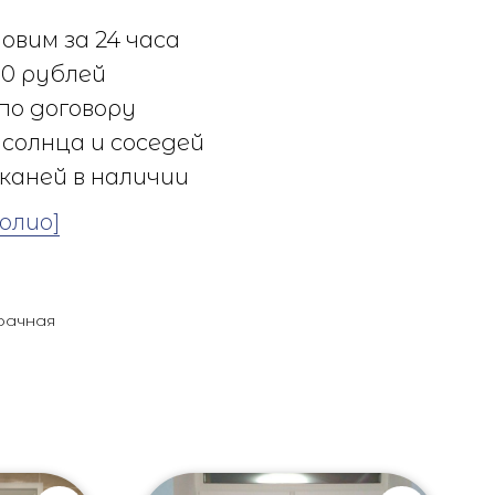
овим за 24 часа
0 рублей
по договору
солнца и соседей
каней в наличии
олио]
рачная