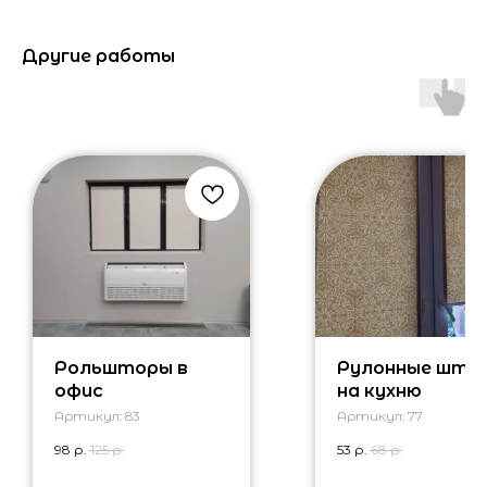
Другие работы
Рольшторы в
Рулонные што
офис
на кухню
Артикул:
83
Артикул:
77
98
р.
125
р.
53
р.
68
р.