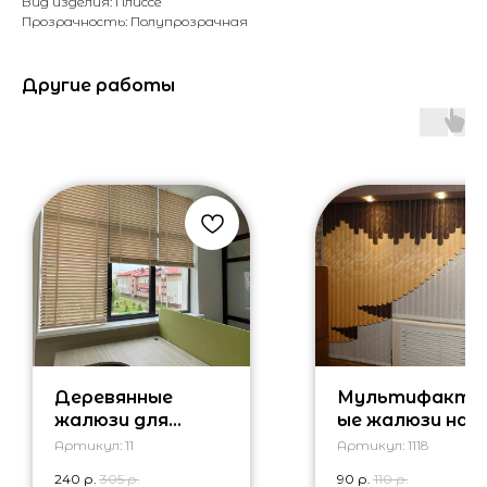
Вид изделия: Плиссе
Прозрачность: Полупрозрачная
Другие работы
Деревянные
Мультифакту
жалюзи для
ые жалюзи на
офиса
окна
Артикул:
11
Артикул:
1118
вертикальные
240
р.
305
р.
90
р.
110
р.