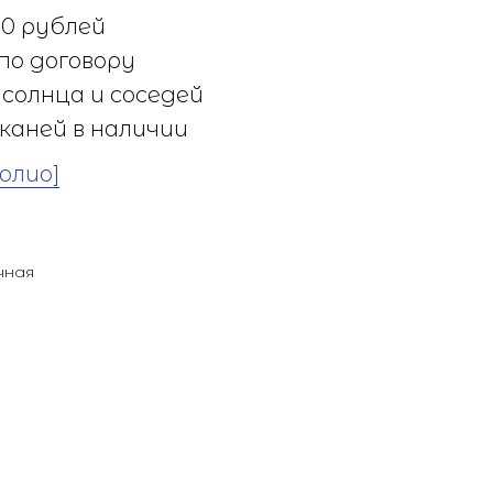
0 рублей
по договору
солнца и соседей
каней в наличии
олио]
чная