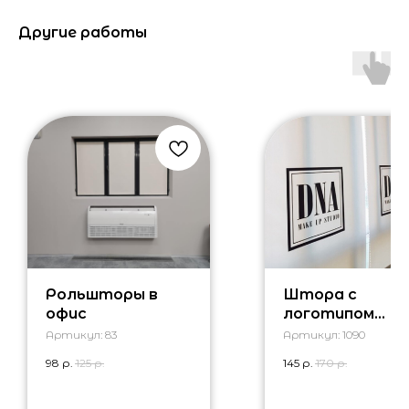
Другие работы
Рольшторы в
Штора с
офис
логотипом
компании
Артикул:
83
Артикул:
1090
98
р.
125
р.
145
р.
170
р.