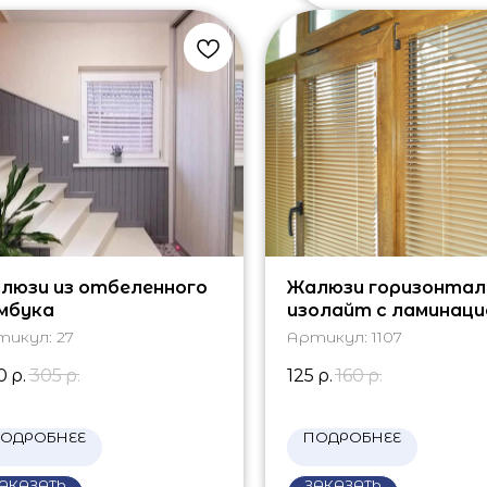
люзи из отбеленного
Жалюзи горизонтал
мбука
изолайт с ламинаци
тикул:
27
Артикул:
1107
0
р.
305
р.
125
р.
160
р.
ОДРОБНЕЕ
ПОДРОБНЕЕ
АКАЗАТЬ
ЗАКАЗАТЬ