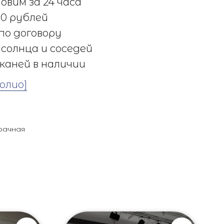
овим за 24 часа
0 рублей
по договору
солнца и соседей
каней в наличии
олио]
рачная