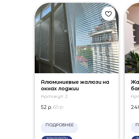
Алюминиевые жалюзи на
Жа
окнах лоджии
ба
Артикул:
2
Ар
52
р.
65
р.
24
ПОДРОБНЕЕ
П
ЗАКАЗАТЬ
З