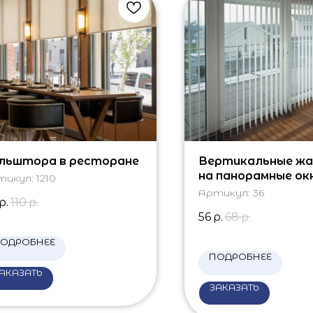
льштора в ресторане
Вертикальные ж
на панорамные ок
тикул:
1210
Артикул:
36
р.
110
р.
56
р.
68
р.
ОДРОБНЕЕ
ПОДРОБНЕЕ
АКАЗАТЬ
ЗАКАЗАТЬ