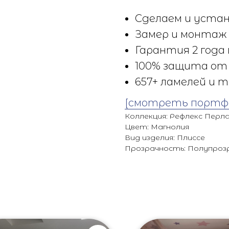
Сделаем и устан
Замер и монтаж 
Гарантия 2 года 
100% защита от 
657+ ламелей и т
[смотреть портф
Коллекция: Рефлекс Перл
Цвет: Магнолия
Вид изделия: Плиссе
Прозрачность: Полупроз