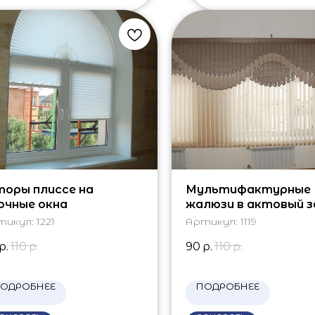
оры плиссе на
Мультифактурные
очные окна
жалюзи в актовый з
тикул:
1221
Артикул:
1119
р.
110
р.
90
р.
110
р.
ОДРОБНЕЕ
ПОДРОБНЕЕ