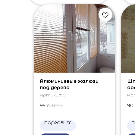
Алюминиевые жалюзи
Шт
под дерево
ар
Артикул:
5
Ар
95
р.
112
р.
90
ПОДРОБНЕЕ
П