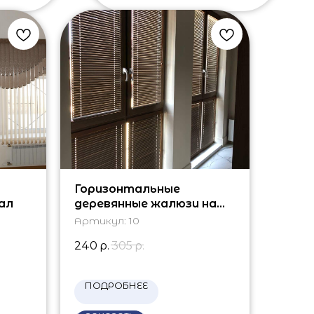
Горизонтальные
ал
деревянные жалюзи на
панорамные окна
Артикул:
10
240
р.
305
р.
ПОДРОБНЕЕ