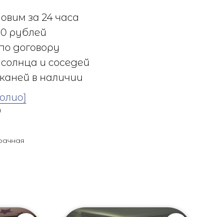
овим за 24 часа
0 рублей
по договору
солнца и соседей
каней в наличии
олио]
а
рачная