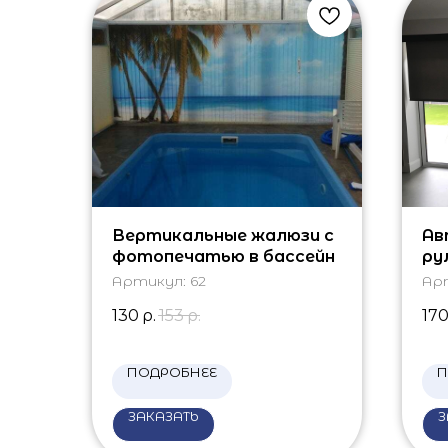
Вертикальные жалюзи с
Ав
фотопечатью в бассейн
ру
эл
Артикул:
62
Ар
130
р.
153
р.
17
ПОДРОБНЕЕ
П
ЗАКАЗАТЬ
З