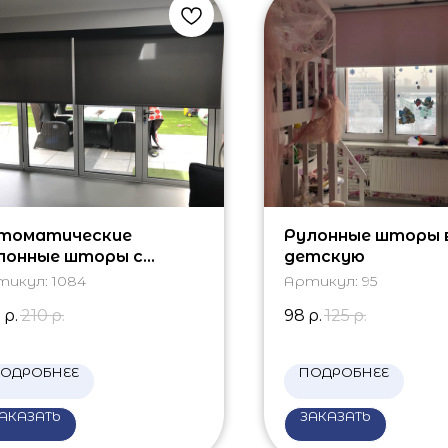
томатические
Рулонные шторы 
лонные шторы с
детскую
ектроприводом
тикул:
1084
Артикул:
95
0
р.
210
р.
98
р.
125
р.
ОДРОБНЕЕ
ПОДРОБНЕЕ
АКАЗАТЬ
ЗАКАЗАТЬ